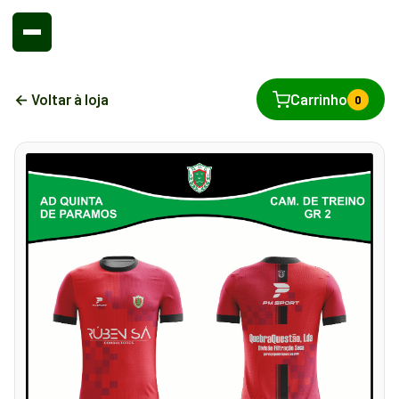
← Voltar à loja
Carrinho
0