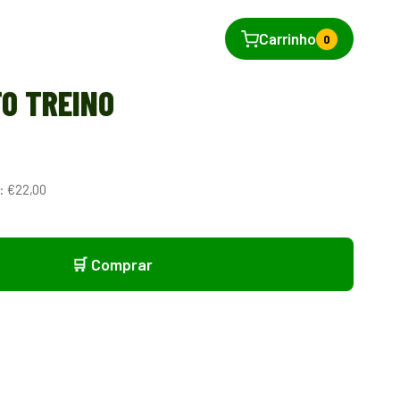
Carrinho
0
O TREINO
: €22,00
🛒 Comprar