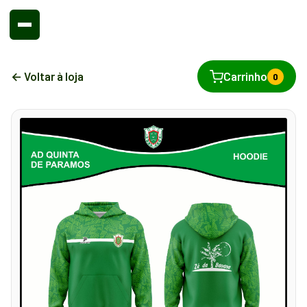
← Voltar à loja
Carrinho
0