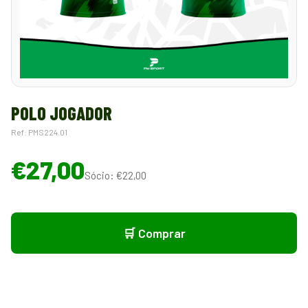
POLO JOGADOR
Ref: PMS224.01
€27,00
Sócio: €22,00
🛒 Comprar