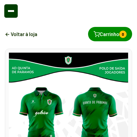
← Voltar à loja
Carrinho
0