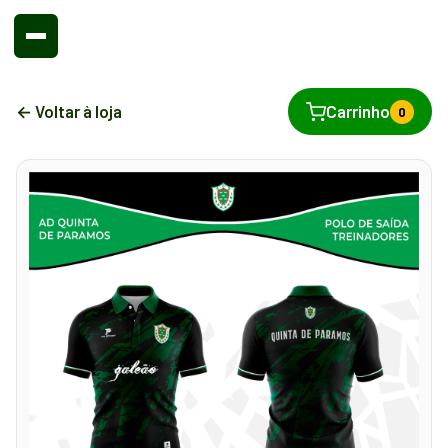
← Voltar à loja
Carrinho
0