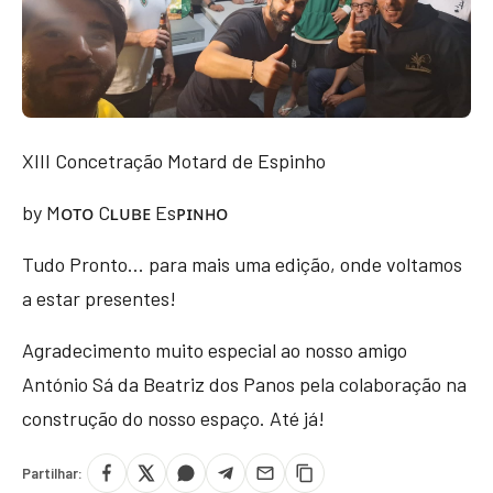
XIII Concetração Motard de Espinho
by Mᴏᴛᴏ Cʟᴜʙᴇ Esᴘɪɴʜᴏ
Tudo Pronto... para mais uma edição, onde voltamos
a estar presentes!
Agradecimento muito especial ao nosso amigo
António Sá da Beatriz dos Panos pela colaboração na
construção do nosso espaço. Até já!
Partilhar: