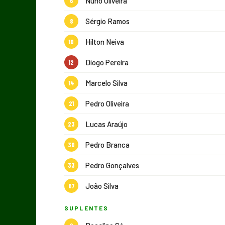
Nuno Oliveira
6
Sérgio Ramos
8
Hilton Neiva
10
Diogo Pereira
12
Marcelo Silva
14
Pedro Oliveira
21
Lucas Araújo
23
Pedro Branca
30
Pedro Gonçalves
33
João Silva
87
SUPLENTES