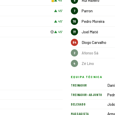
Rui Ribeiro
▲ 45'
5
Parron
▲ 45'
7
Pedro Moreira
▲ 45'
70
Joel Maté
▲ 45'
77
Diogo Carvalho
84
Afonso Sá
2
Zé Lino
4
EQUIPA TÉCNICA
Dani
TREINADOR
Pedr
TREINADOR-ADJUNTO
João
DELEGADO
Arma
MASSAGISTA