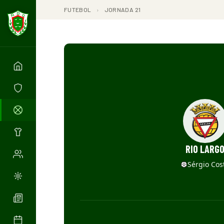
FUTEBOL
›
JORNADA 21
RIO LARG
Sérgio Cos