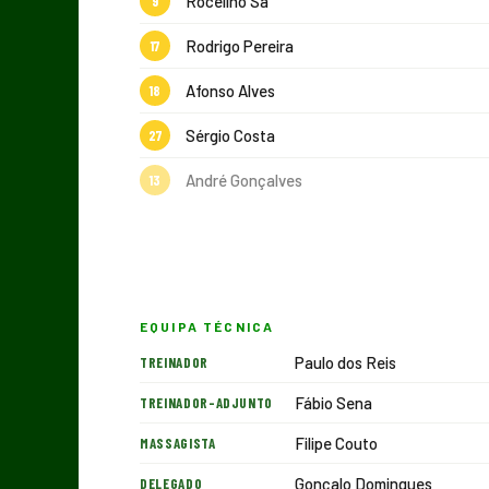
Rocelino Sá
9
Rodrigo Pereira
17
Afonso Alves
18
Sérgio Costa
27
André Gonçalves
13
EQUIPA TÉCNICA
Paulo dos Reis
TREINADOR
Fábio Sena
TREINADOR-ADJUNTO
Filipe Couto
MASSAGISTA
Gonçalo Domingues
DELEGADO