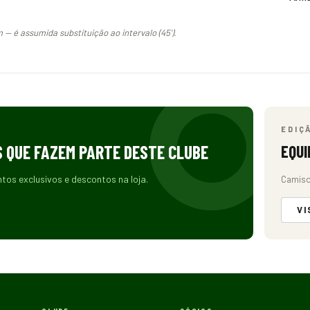
— é assumida substituição ao intervalo (45').
EDIÇ
S QUE FAZEM PARTE DESTE CLUBE
EQUI
ntos exclusivos e descontos na loja.
Camiso
VI