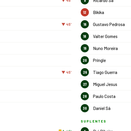
Ricardo Sá
▼ 45'
9
Bikika
12
Gustavo Pedrosa
▼ 45'
16
Valter Gomes
18
Nuno Moreira
19
Pringle
20
Tiago Guerra
▼ 45'
26
Miguel Jesus
27
Paulo Costa
28
Daniel Sá
30
SUPLENTES