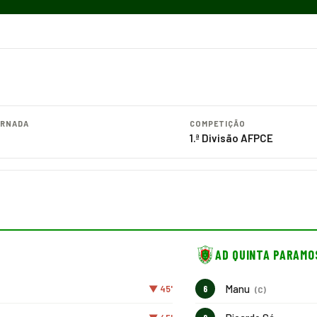
RNADA
COMPETIÇÃO
1.ª Divisão AFPCE
AD QUINTA PARAMO
Manu
▼ 45'
6
(C)