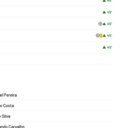
▲ 45'
▲ 45'
▲ 45'
▲ 45'
▲ 45'
el Pereira
o Costa
 Silva
ndo Carvalho