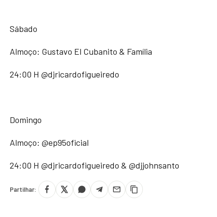
Sábado
Almoço: Gustavo El Cubanito & Família
24:00 H @djricardofigueiredo
Domingo
Almoço: @ep95oficial
24:00 H @djricardofigueiredo & @djjohnsanto
Partilhar: